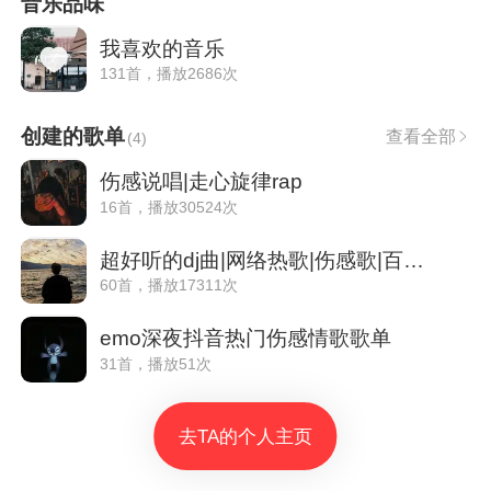
音乐品味
我喜欢的音乐
131首，播放2686次
创建的歌单
查看全部
(
4
)
伤感说唱|走心旋律rap
16首，播放30524次
超好听的dj曲|网络热歌|伤感歌|百听不厌
60首，播放17311次
emo深夜抖音热门伤感情歌歌单
31首，播放51次
去TA的个人主页