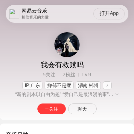
网易云音乐
打开App
相信音乐的力量
我会有救赎吗
5
2
9
关注
粉丝
Lv.
IP:广东
抑郁不是症
湖南 郴州
“新的剧本以自由为题” “爱自己是最浪漫的事” “恭喜你发现我了 ” “好好生活，积攒温柔~
关注
聊天