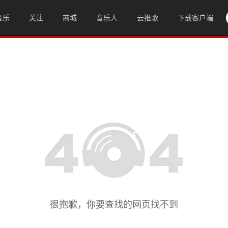
音乐
关注
商城
音乐人
云推歌
下载客户端