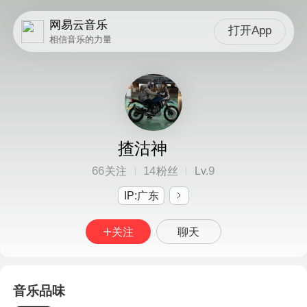
网易云音乐
打开App
相信音乐的力量
揸沽神
66
14
9
关注
粉丝
Lv.
IP:广东
关注
聊天
音乐品味