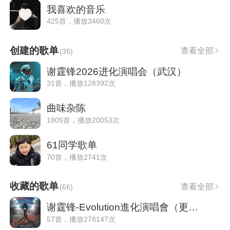
我喜欢的音乐
425首，播放3460次
创建的歌单
查看全部
(
35
)
谢霆锋2026进化演唱会（武汉）
31首，播放128392次
曲味杂陈
1805首，播放20053次
61同学歌单
70首，播放2741次
收藏的歌单
查看全部
(
66
)
谢霆锋-Evolution進化演唱會（更新内地歌）
57首，播放278147次