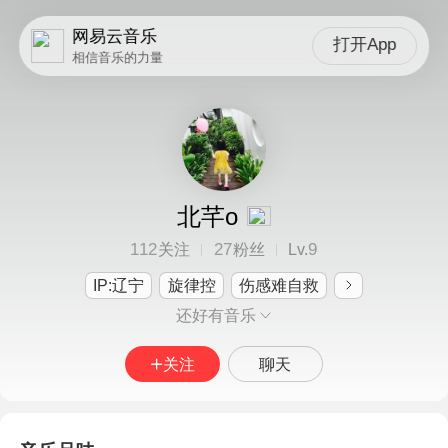
网易云音乐
打开App
相信音乐的力量
北芊o
112
27
9
关注
粉丝
Lv.
IP:辽宁
旋律控
伤感难自救
还好有音乐
关注
聊天