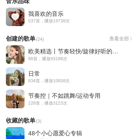
音乐品味
我喜欢的音乐
537首，播放19738次
创建的歌单
查看全部
(
24
)
欧美精选丨节奏轻快/旋律好听的珍藏英文歌
88首，播放93188次
日常
834首，播放10658次
节奏控｜不如跳舞/运动专用
228首，播放3123次
收藏的歌单
(
3
)
48个小心愿爱心专辑