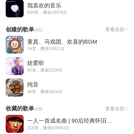
我喜欢的音乐
839首，播放19474次
创建的歌单
查看全部
(
55
)
童真、马戏团、欢喜的BGM
16首，播放53821次
娃爱听
55首，播放2224次
纯音
96首，播放1624次
收藏的歌单
查看全部
(
18
)
一人一首成名曲 | 90后经典怀旧华语老歌
218首，播放629053次