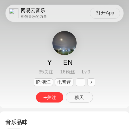
网易云音乐
打开App
相信音乐的力量
Y___EN
35
16
9
关注
粉丝
Lv.
IP:浙江
电音迷
关注
聊天
音乐品味