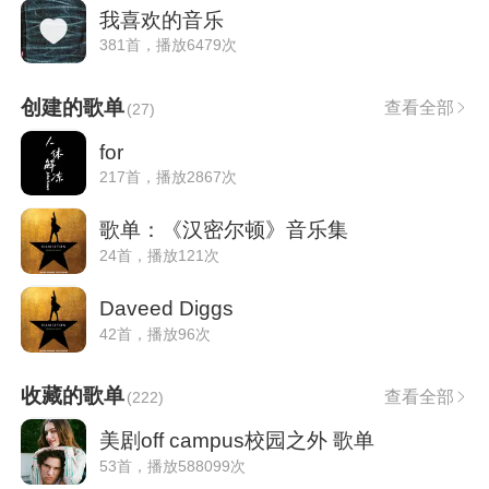
我喜欢的音乐
381首，播放6479次
创建的歌单
查看全部
(
27
)
for
217首，播放2867次
歌单：《汉密尔顿》音乐集
24首，播放121次
Daveed Diggs
42首，播放96次
收藏的歌单
查看全部
(
222
)
美剧off campus校园之外 歌单
53首，播放588099次