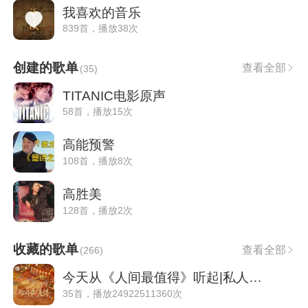
我喜欢的音乐
839首，播放38次
创建的歌单
查看全部
(
35
)
TITANIC电影原声
58首，播放15次
高能预警
108首，播放8次
高胜美
128首，播放2次
收藏的歌单
查看全部
(
266
)
今天从《人间最值得》听起|私人雷达
35首，播放24922511360次