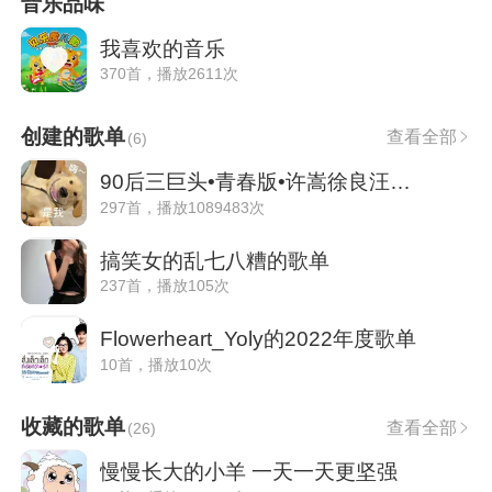
音乐品味
我喜欢的音乐
370首，播放2611次
创建的歌单
查看全部
(
6
)
90后三巨头•青春版•许嵩徐良汪苏泷
297首，播放1089483次
搞笑女的乱七八糟的歌单
237首，播放105次
Flowerheart_Yoly的2022年度歌单
10首，播放10次
收藏的歌单
查看全部
(
26
)
慢慢长大的小羊 一天一天更坚强