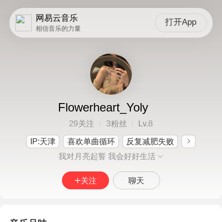
网易云音乐
打开App
相信音乐的力量
Flowerheart_Yoly
29
3
8
关注
粉丝
Lv.
IP:天津
喜欢单曲循环
反复减肥失败
我对月亮起誓 我会好好生活
关注
聊天