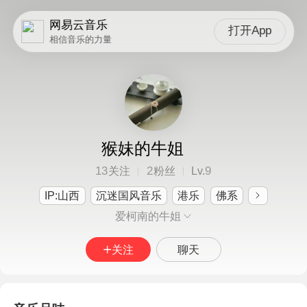
网易云音乐
打开App
相信音乐的力量
猴妹的牛姐
13
2
9
关注
粉丝
Lv.
IP:山西
沉迷国风音乐
港乐
佛系
爱柯南的牛姐
关注
聊天