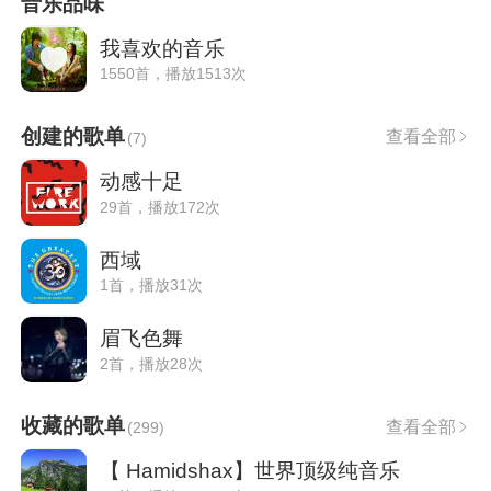
音乐品味
我喜欢的音乐
1550首，播放1513次
创建的歌单
查看全部
(
7
)
动感十足
29首，播放172次
西域
1首，播放31次
眉飞色舞
2首，播放28次
收藏的歌单
查看全部
(
299
)
【 Hamidshax】世界顶级纯音乐