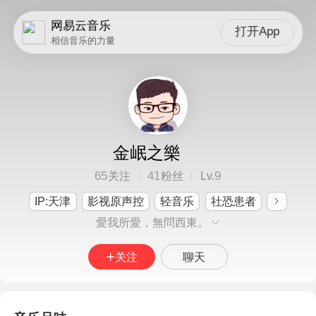
网易云音乐
打开App
相信音乐的力量
金岷之樂
65
41
9
关注
粉丝
Lv.
IP:天津
影视原声控
轻音乐
社恐患者
愛我所愛，無問西東。
关注
聊天