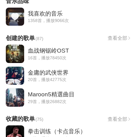
音乐品味
我喜欢的音乐
1358首，播放9066次
创建的歌单
查看全部
(
87
)
血战钢锯岭OST
16首，播放78450次
金庸的武侠世界
20首，播放42775次
Maroon5精選曲目
29首，播放26882次
收藏的歌单
查看全部
(
75
)
拳击训练（卡点音乐）