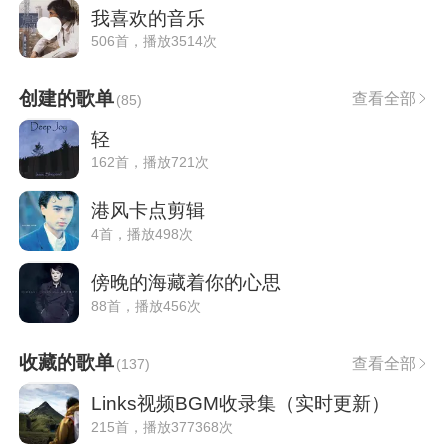
我喜欢的音乐
506首，播放3514次
创建的歌单
查看全部
(
85
)
轻
162首，播放721次
港风卡点剪辑
4首，播放498次
傍晚的海藏着你的心思
88首，播放456次
收藏的歌单
查看全部
(
137
)
Links视频BGM收录集（实时更新）
215首，播放377368次