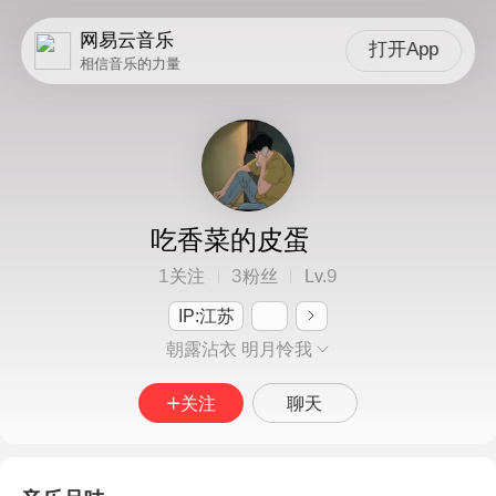
网易云音乐
打开App
相信音乐的力量
吃香菜的皮蛋
1
3
9
关注
粉丝
Lv.
IP:江苏
朝露沾衣 明月怜我
关注
聊天