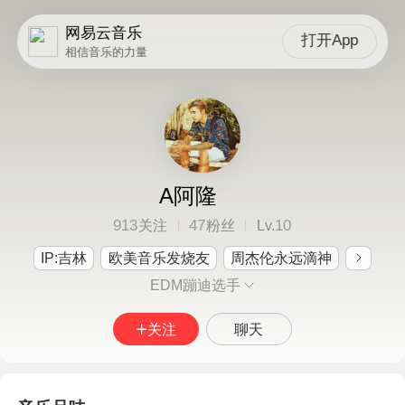
网易云音乐
打开App
相信音乐的力量
A阿隆
913
47
10
关注
粉丝
Lv.
IP:吉林
欧美音乐发烧友
周杰伦永远滴神
EDM蹦迪选手
关注
聊天