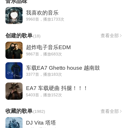
音乐品味
我喜欢的音乐
9960首，播放1733次
创建的歌单
查看全部
(
18
)
超炸电子音乐EDM
9867首，播放683次
车载EA7 Ghetto house 越南鼓
3377首，播放183次
EA7 车载硬曲 抖腿！！！
5403首，播放152次
收藏的歌单
查看全部
(
1982
)
DJ Vita 塔塔