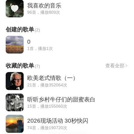
我喜欢的音乐
96首，播放809次
创建的歌单
(
2
)
0
1首，播放1次
收藏的歌单
查看全部
(
7
)
欧美老式情歌（一）
21首，播放352064次
听听乡村牛仔们的甜蜜表白
15首，播放155060次
2026现场活动 30秒快闪
74首，播放190720次