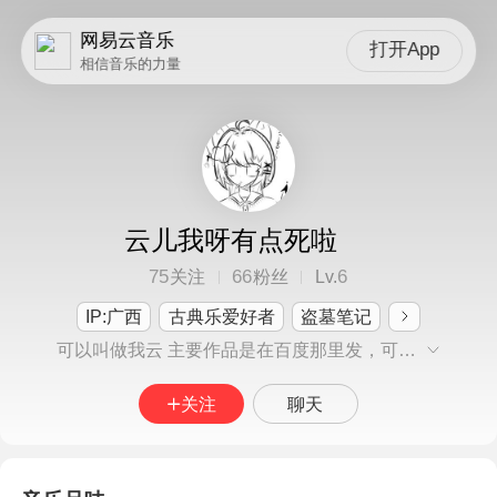
网易云音乐
打开App
相信音乐的力量
云儿我呀有点死啦
75
66
6
关注
粉丝
Lv.
IP:广西
古典乐爱好者
盗墓笔记
可以叫做我云 主要作品是在百度那里发，可以去百度那里搜我(百度名:云儿我呀有点死啦) 大多数信息在百度那个主页里标有。 我这个人是挺好相处的，很少骂人，除非你触到我的雷点或者骂我。 雷点:(在百度那里显示不了，所以在这里这显示了)盗图、描图、盗oc、上来就骂人或无缘无故骂我(如果我有错的话，我会道歉，但是我没错的话，我不会道歉) 是一只桂和粤的混血兔 喜欢:画画、音乐、海边、奶茶不喜欢:芒果 圈子:Ch、凹凸、蛋仔、Ab柴(有些不记得)
关注
聊天