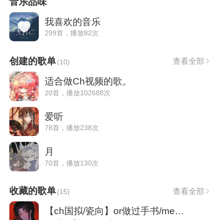
音乐品味
我喜欢的音乐
299首，播放82次
创建的歌单
查看全部
(
10
)
适合做Ch视频的歌。
20首，播放102688次
爱听
78首，播放238次
月
70首，播放130次
收藏的歌单
查看全部
(
15
)
【ch国拟/瓷向】or做过手书/meme的曲