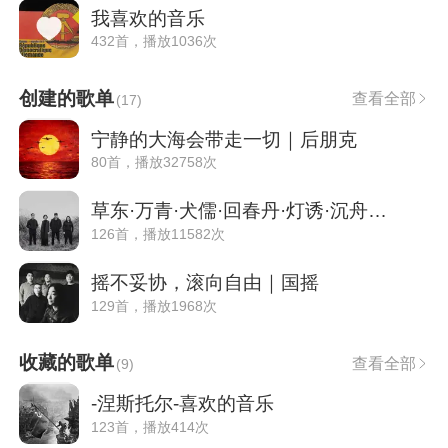
我喜欢的音乐
432首，播放1036次
创建的歌单
查看全部
(
17
)
宁静的大海会带走一切｜后朋克
80首，播放32758次
草东·万青·犬儒·回春丹·灯诱·沉舟·球
126首，播放11582次
摇不妥协，滚向自由｜国摇
129首，播放1968次
收藏的歌单
查看全部
(
9
)
-涅斯托尔-喜欢的音乐
123首，播放414次