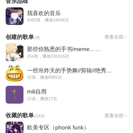
音乐品味
我喜欢的音乐
4058首，播放16546次
创建的歌单
查看全部
(
9
)
那些你熟悉的手书/meme……
254首，播放236315次
一些吊炸天的手势舞//剪辑//绝秀操作用bgm
32首，播放8982次
mili自用
12首，播放17次
收藏的歌单
查看全部
(
163
)
欧美专区（phonk funk）