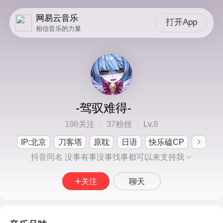
网易云音乐
打开App
相信音乐的力量
-驾驭难得-
198
37
8
关注
粉丝
Lv.
IP:北京
刀客塔
原耽
日语
快乐磕CP
抖音同名 没事有事没事找事都可以来支持我
关注
聊天