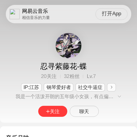
网易云音乐
打开App
相信音乐的力量
忍寻紫藤花-蝶
20
32
7
关注
粉丝
Lv.
IP:江苏
钢琴爱好者
社交牛逼症
我是一个活泼开朗的五年级小女孩，有点偏科，英语很好，数学很差，当然我也在为此努力着。我喜欢听初音未来的歌，也喜欢听funk。我爱看鬼灭之刃，真的很好看呢。欢迎大家来跟我交朋友！
关注
聊天