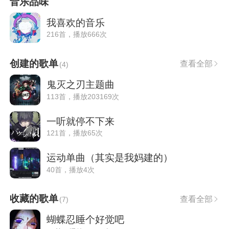
音乐品味
我喜欢的音乐
216首，播放666次
创建的歌单
查看全部
(
4
)
鬼灭之刃主题曲
113首，播放203169次
一听就停不下来
121首，播放65次
运动单曲（其实是我妈建的）
40首，播放4次
收藏的歌单
查看全部
(
7
)
蝴蝶忍睡个好觉吧