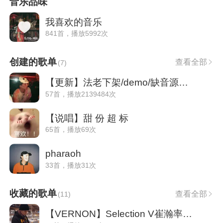
音乐品味
我喜欢的音乐
841首，播放5992次
创建的歌单
查看全部
(
7
)
【更新】法老下架/demo/缺音源歌曲 收录
57首，播放2139484次
【说唱】甜 份 超 标
65首，播放69次
pharaoh
33首，播放31次
收藏的歌单
查看全部
(
11
)
【VERNON】Selection V崔瀚率推荐歌单