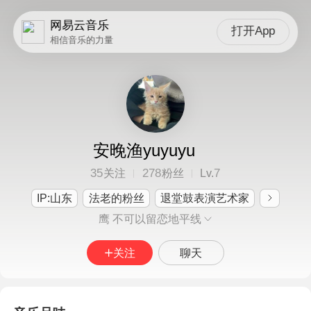
网易云音乐
打开App
相信音乐的力量
安晚渔yuyuyu
35
278
7
关注
粉丝
Lv.
IP:山东
法老的粉丝
退堂鼓表演艺术家
鹰 不可以留恋地平线
关注
聊天