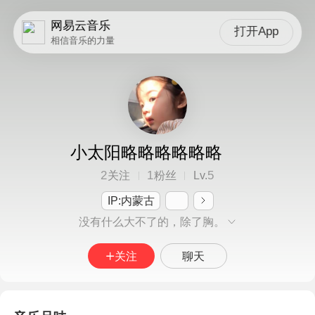
网易云音乐
打开App
相信音乐的力量
小太阳略略略略略略
2
1
5
关注
粉丝
Lv.
IP:内蒙古
没有什么大不了的，除了胸。
关注
聊天