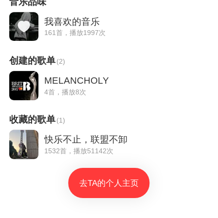
音乐品味
我喜欢的音乐
161首，播放1997次
创建的歌单
(
2
)
MELANCHOLY
4首，播放8次
收藏的歌单
(
1
)
快乐不止，联盟不卸
1532首，播放51142次
去TA的个人主页