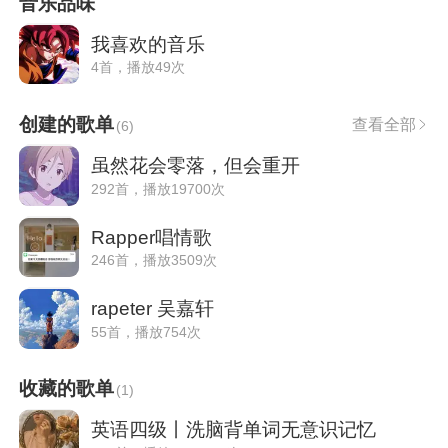
音乐品味
我喜欢的音乐
4首，播放49次
创建的歌单
查看全部
(
6
)
虽然花会零落，但会重开
292首，播放19700次
Rapper唱情歌
246首，播放3509次
rapeter 吴嘉轩
55首，播放754次
收藏的歌单
(
1
)
英语四级丨洗脑背单词无意识记忆