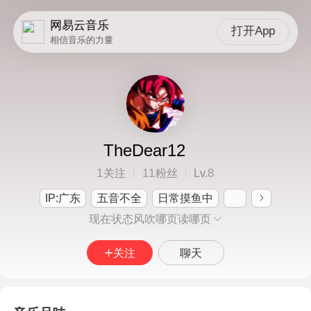
网易云音乐
打开App
相信音乐的力量
TheDear12
1
11
8
关注
粉丝
Lv.
IP:广东
五音不全
日常摸鱼中
现在状态风吹哪页读哪页
关注
聊天