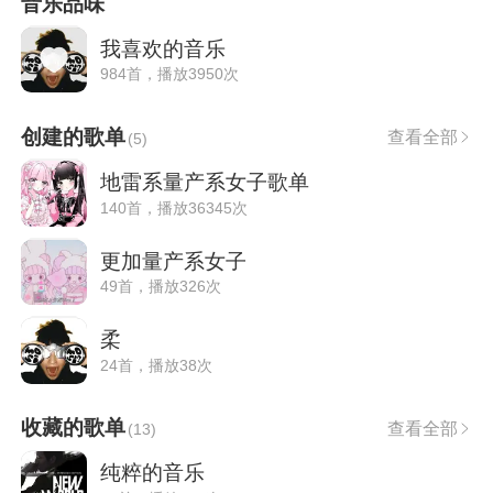
音乐品味
我喜欢的音乐
984首，播放3950次
创建的歌单
查看全部
(
5
)
地雷系量产系女子歌单
140首，播放36345次
更加量产系女子
49首，播放326次
柔
24首，播放38次
收藏的歌单
查看全部
(
13
)
纯粹的音乐