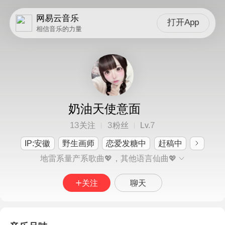
网易云音乐
打开App
相信音乐的力量
奶油天使意面
13
3
7
关注
粉丝
Lv.
IP:安徽
野生画师
恋爱发糖中
赶稿中
地雷系量产系歌曲💖，其他语言仙曲💖
关注
聊天