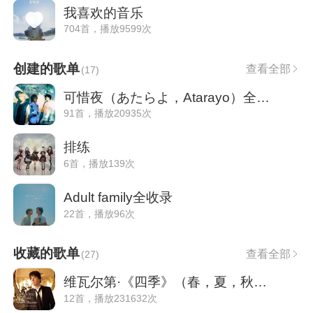
我喜欢的音乐
704首，播放9599次
创建的歌单
查看全部
(
17
)
可惜夜（あたらよ，Atarayo）全收录
91首，播放20935次
排练
6首，播放139次
Adult family全收录
22首，播放96次
收藏的歌单
查看全部
(
27
)
维瓦尔第·《四季》（春，夏，秋，冬）
12首，播放231632次