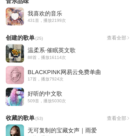
音乐品味
我喜欢的音乐
431首，播放2199次
创建的歌单
查看全部
(
25
)
温柔系·催眠英文歌
88首，播放16114次
BLACKPINK网易云免费单曲
17首，播放7924次
好听的中文歌
509首，播放5030次
收藏的歌单
查看全部
(
53
)
无可复制的宝藏女声｜雨爱