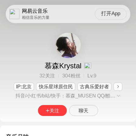
网易云音乐
打开App
相信音乐的力量
慕森Krystal
32
304
9
关注
粉丝
Lv.
IP:北京
快乐星球原住民
古典乐爱好者
抖音/小红书/b站/快手：慕森_MUSEN QQ/酷狗/酷我：慕森
关注
聊天