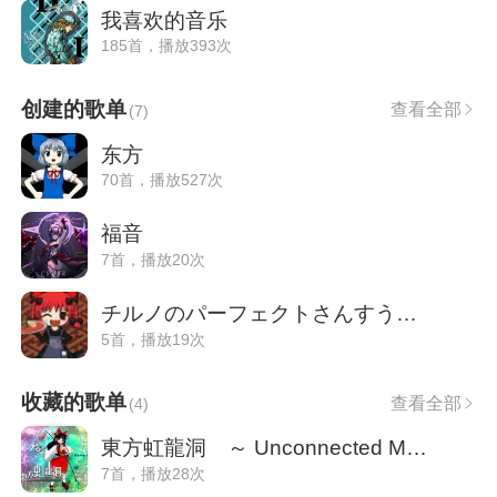
我喜欢的音乐
185首，播放393次
创建的歌单
查看全部
(
7
)
东方
70首，播放527次
福音
7首，播放20次
チルノのパーフェクトさんすう教室 ⑨周年バージョン
5首，播放19次
收藏的歌单
查看全部
(
4
)
東方虹龍洞 ～ Unconnected Marketeers
7首，播放28次