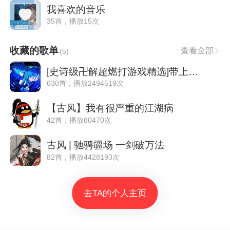
我喜欢的音乐
35首，播放15次
收藏的歌单
查看全部
(
5
)
[史诗级卍解超燃打游戏精选]带上耳机燃炸
630首，播放2494519次
【古风】我有很严重的江湖病
42首，播放80470次
古风 | 驰骋疆场 一剑破万法
82首，播放4428193次
去TA的个人主页