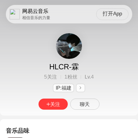
网易云音乐
打开App
相信音乐的力量
HLCR-霖
5
1
4
关注
粉丝
Lv.
IP:福建
关注
聊天
音乐品味