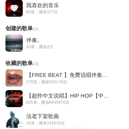
我喜欢的音乐
60首，播放127次
创建的歌单
(
2
)
伴奏。
10首，播放2次
收藏的歌单
(
3
)
【FREE BEAT 】免费说唱伴奏丨最全&放心用
170首，播放522176次
【超炸中文说唱】HIP HOP【中文嘻哈馆】
625首，播放6430476次
法老下架歌曲
42首，播放741525次