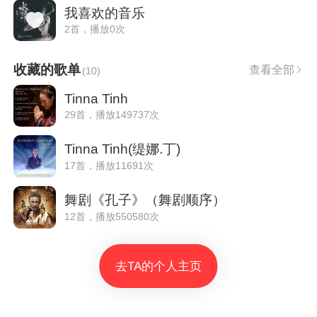
我喜欢的音乐
2首，播放0次
收藏的歌单
查看全部
(
10
)
Tinna Tinh
29首，播放149737次
Tinna Tinh(缇娜.丁)
17首，播放11691次
舞剧《孔子》（舞剧顺序）
12首，播放550580次
去TA的个人主页