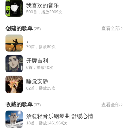
我喜欢的音乐
500首，播放2909次
创建的歌单
查看全部
(
25
)
。
70首，播放80次
开牌吉利
6首，播放40次
睡觉安静
82首，播放29次
收藏的歌单
查看全部
(
37
)
治愈轻音乐钢琴曲 舒缓心情
18首，播放1461964次