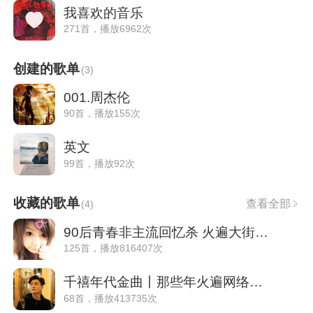
我喜欢的音乐
271首，播放6962次
创建的歌单
(
3
)
001.周杰伦
90首，播放155次
英文
99首，播放92次
收藏的歌单
查看全部
(
4
)
90后青春非主流回忆杀 火遍大街小巷的歌BGM
125首，播放816407次
千禧年代金曲丨那些年火遍网络的经典歌曲
68首，播放413735次