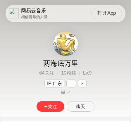
网易云音乐
打开App
相信音乐的力量
两海底万里
64
10
9
关注
粉丝
Lv.
IP:广东
🦝
关注
聊天