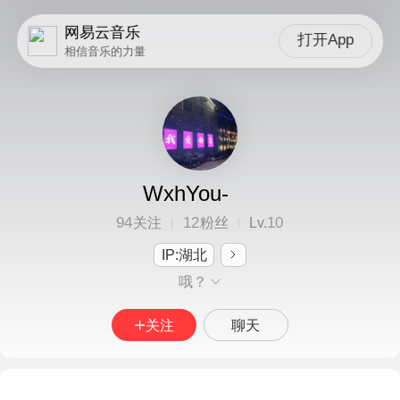
网易云音乐
打开App
相信音乐的力量
WxhYou-
94
12
10
关注
粉丝
Lv.
IP:湖北
哦？
关注
聊天