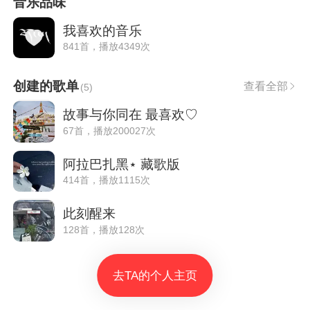
音乐品味
我喜欢的音乐
841首，播放4349次
创建的歌单
查看全部
(
5
)
故事与你同在 最喜欢♡
67首，播放200027次
阿拉巴扎黑⋆ 藏歌版
414首，播放1115次
此刻醒来
128首，播放128次
去TA的个人主页