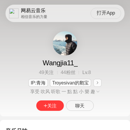
网易云音乐
打开App
相信音乐的力量
Wangjia11_
49
44
8
关注
粉丝
Lv.
IP:青海
Troyesivan的鹅宝
享受 吹风 听歌 一 點 點 小 樂 趣
关注
聊天