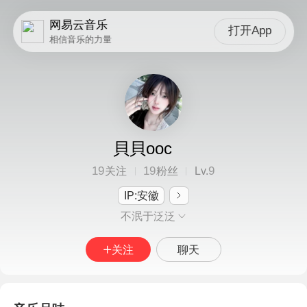
网易云音乐
打开App
相信音乐的力量
貝貝ooc
19
19
9
关注
粉丝
Lv.
IP:安徽
不泯于泛泛
关注
聊天