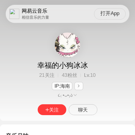
网易云音乐
打开App
相信音乐的力量
幸福的小狗冰冰
21
43
10
关注
粉丝
Lv.
IP:海南
૮₍ •ᴗ•₎ა
关注
聊天