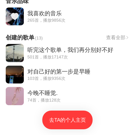
音乐品味
我喜欢的音乐
265首，播放9856次
创建的歌单
查看全部
(
13
)
听完这个歌单，我们再分别好不好
501首，播放17147次
对自己好的第一步是早睡
103首，播放9356次
今晚不睡觉.
74首，播放128次
去TA的个人主页