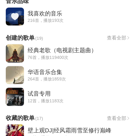
音乐品味
我喜欢的音乐
216首，播放193次
创建的歌单
查看全部
(
19
)
经典老歌（电视剧主题曲）
76首，播放119400次
华语音乐合集
264首，播放1859次
试音专用
12首，播放1183次
收藏的歌单
查看全部
(
17
)
壁上观DJ|经风霜雨雪至修行巅峰