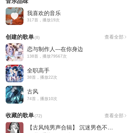
音乐品味
我喜欢的音乐
317首，播放19次
创建的歌单
查看全部
(
8
)
恋与制作人---在你身边
138首，播放79567次
全职高手
38首，播放22次
古风
74首，播放10次
收藏的歌单
查看全部
(
72
)
【古风纯男声合辑】 沉迷男色不可自拔