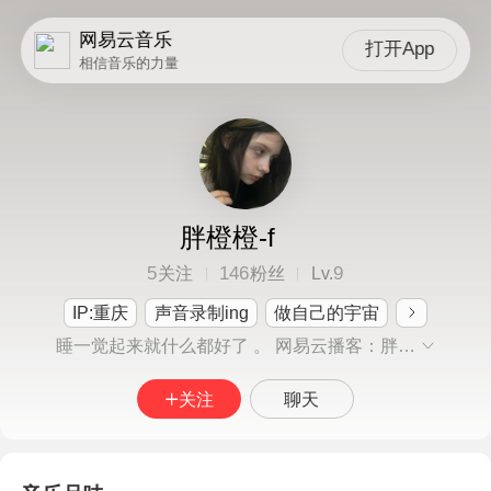
网易云音乐
打开App
相信音乐的力量
胖橙橙-f
5
146
9
关注
粉丝
Lv.
IP:重庆
声音录制ing
做自己的宇宙
睡一觉起来就什么都好了 。 网易云播客：胖橙的罐头日记
关注
聊天