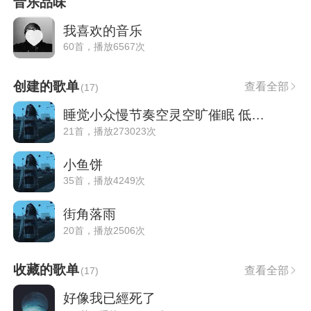
音乐品味
我喜欢的音乐
60首，播放6567次
创建的歌单
查看全部
(
17
)
睡觉小众慢节奏空灵空旷催眠 低助眠音效
21首，播放273023次
小鱼饼
35首，播放4249次
街角落雨
20首，播放2506次
收藏的歌单
查看全部
(
17
)
好像我已經死了