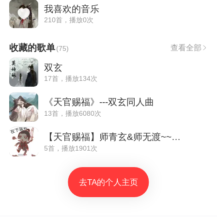
我喜欢的音乐
210首，播放0次
收藏的歌单
查看全部
(
75
)
双玄
17首，播放134次
《天官赐福》---双玄同人曲
13首，播放6080次
【天官赐福】师青玄&师无渡~~双水同人曲
5首，播放1901次
去TA的个人主页