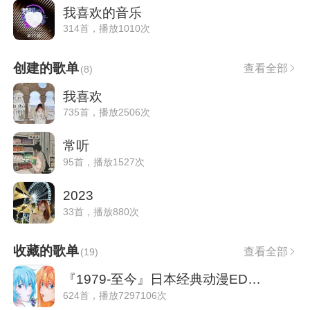
我喜欢的音乐
314首，播放1010次
创建的歌单
查看全部
(
8
)
我喜欢
735首，播放2506次
常听
95首，播放1527次
2023
33首，播放880次
收藏的歌单
查看全部
(
19
)
『1979-至今』日本经典动漫ED大盘点
624首，播放7297106次