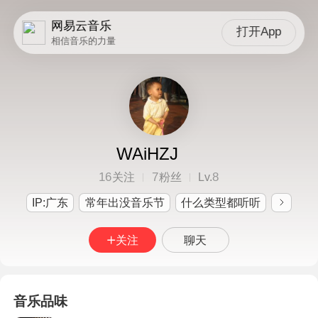
网易云音乐
打开App
相信音乐的力量
WAiHZJ
16
7
8
关注
粉丝
Lv.
IP:广东
常年出没音乐节
什么类型都听听
关注
聊天
音乐品味