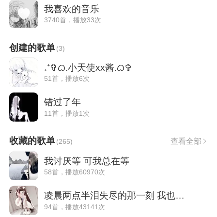
我喜欢的音乐
3740首，播放33次
创建的歌单
(
3
)
₊⁺✞ᜊ.小天使xx酱.ᜊ✞
51首，播放6次
错过了年
11首，播放1次
收藏的歌单
查看全部
(
265
)
我讨厌等 可我总在等
58首，播放60970次
凌晨两点半泪失尽的那一刻 我也无能为力
94首，播放43141次