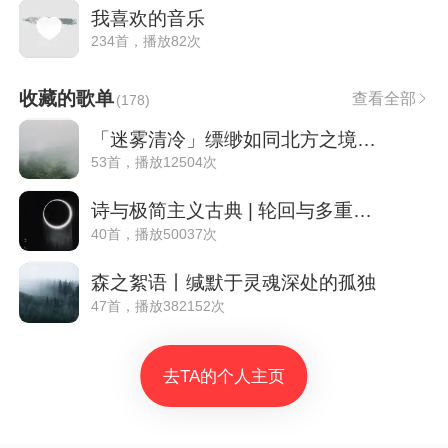
我喜欢的音乐
234首，播放82次
收藏的歌单
查看全部
(
178
)
「迷雾清冷」缥缈如同北方之境的雾气
53首，播放12504次
诗与极简主义古典 | 轮回与多重时间考
40首，播放50037次
森之絮语丨缄默于灵魂深处的孤独
47首，播放382152次
去TA的个人主页