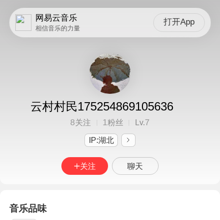
网易云音乐
打开App
相信音乐的力量
云村村民175254869105636
8
1
7
关注
粉丝
Lv.
IP:湖北
关注
聊天
音乐品味