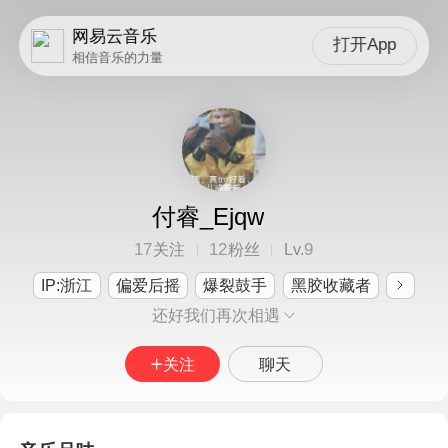
网易云音乐
打开App
相信音乐的力量
付睿_Ejqw
17
12
9
关注
粉丝
Lv.
IP:浙江
偏爱后摇
爆裂鼓手
黑胶收藏者
还好我们再次相遇
关注
聊天