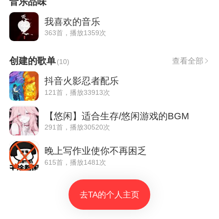
音乐品味
我喜欢的音乐
363首，播放1359次
创建的歌单
查看全部
(
10
)
抖音火影忍者配乐
121首，播放33913次
【悠闲】适合生存/悠闲游戏的BGM
291首，播放30520次
晚上写作业使你不再困乏
615首，播放1481次
去TA的个人主页