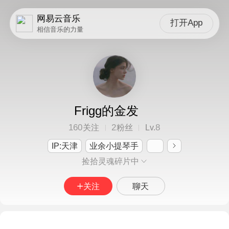
网易云音乐
打开App
相信音乐的力量
Frigg的金发
160
2
8
关注
粉丝
Lv.
IP:天津
业余小提琴手
捡拾灵魂碎片中
关注
聊天