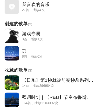
我喜欢的音乐
27首，播放4次
创建的歌单
(
3
)
游戏专属
3首，播放1次
寞
8首，播放0次
收藏的歌单
(
3
)
【日系】第1秒就被前奏秒杀系列（精选6）
14首，播放296984次
蓝调时刻｜【R&B】节奏布鲁斯.
164首，播放1103092次