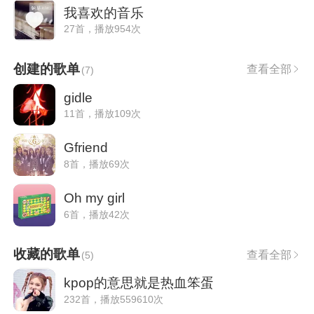
我喜欢的音乐
27首，播放954次
创建的歌单
查看全部
(
7
)
gidle
11首，播放109次
Gfriend
8首，播放69次
Oh my girl
6首，播放42次
收藏的歌单
查看全部
(
5
)
kpop的意思就是热血笨蛋
232首，播放559610次