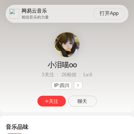
网易云音乐
打开App
相信音乐的力量
小泪喵oo
3
26
6
关注
粉丝
Lv.
IP:四川
关注
聊天
音乐品味