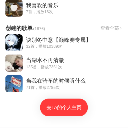
我喜欢的音乐
7首，播放13次
创建的歌单
查看全部
(
1876
)
诀别冬中意【巅峰赛专属】
32首，播放10389次
当湖水不再清澈
135首，播放7361次
当我在骑车的时候听什么
71首，播放2795次
去TA的个人主页