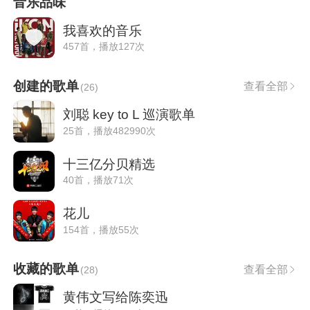
音乐品味
我喜欢的音乐
457首，播放127次
创建的歌单
查看全部
(
26
)
刘聪 key to L 巡演歌单
25首，播放482990次
十三亿分贝精选
40首，播放71次
花儿
154首，播放55次
收藏的歌单
查看全部
(
28
)
黄伟文写给陈奕迅