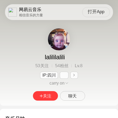
网易云音乐
打开App
相信音乐的力量
lalililalili
53
54
8
关注
粉丝
Lv.
IP:四川
carry on
关注
聊天