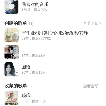
我喜欢的音乐
180首，播放29次
创建的歌单
查看全部
(
11
)
写作业/读书时听的歌/治愈系/安静
62首，播放73893次
jj!
14首，播放22次
国语
26首，播放13次
收藏的歌单
查看全部
(
6
)
哦哦
82首，播放92次