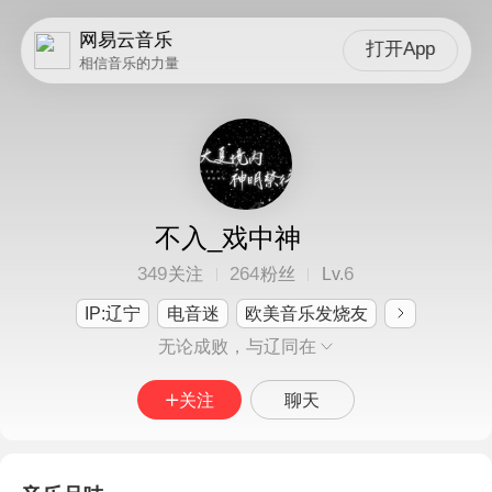
网易云音乐
打开App
相信音乐的力量
不入_戏中神
349
264
6
关注
粉丝
Lv.
IP:辽宁
电音迷
欧美音乐发烧友
无论成败，与辽同在
关注
聊天